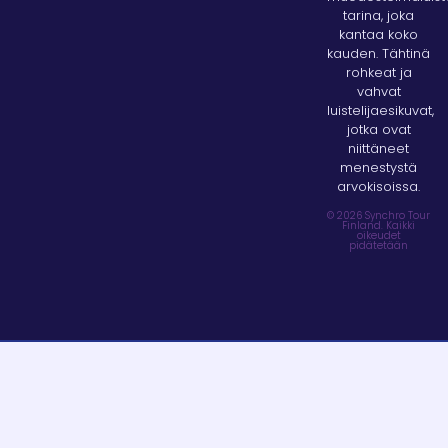
tarina, joka
kantaa koko
kauden. Tähtinä
rohkeat ja
vahvat
luistelijaesikuvat,
jotka ovat
niittäneet
menestystä
arvokisoissa.
© 2026 Synchro Tour
Finland. Kaikki
oikeudet
pidätetään