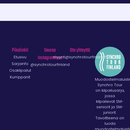
Pikalinkit
Seuraa
Ota yhteyttä
Instagramissa
Etusivu
myynti@synchrotourfinland.fi
Sarjainfo
@synchrotourfinland
Osakilpailut
Kumppanit
Muodostelmaluist
Synchro Tour
on kilpailu
sarja,
jossa
kilpailevat SM-
seniorit ja SM-
juniorit.
Tavoitteena on
luoda
muodostelmaluist